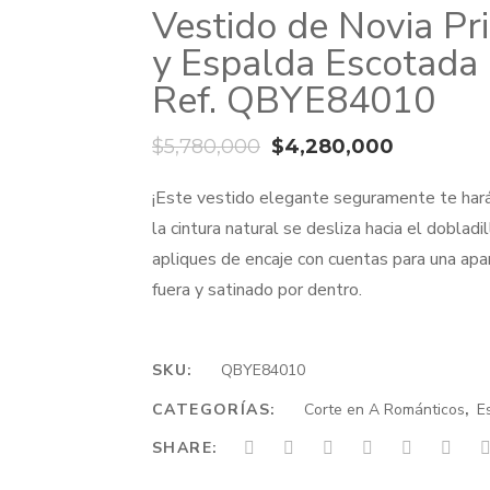
Vestido de Novia P
y Espalda Escotada 
Ref. QBYE84010
El
El
$
5,780,000
$
4,280,000
precio
precio
¡Este vestido elegante seguramente te hará
original
actual
la cintura natural se desliza hacia el doblad
era:
es:
apliques de encaje con cuentas para una apar
$5,780,000.
$4,280,0
fuera y satinado por dentro.
SKU:
QBYE84010
CATEGORÍAS:
Corte en A Románticos
,
E
SHARE: