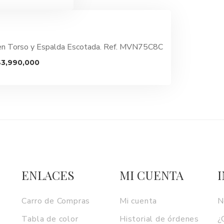
tual
:
,280,000.
 en Torso y Espalda Escotada. Ref. MVN75C8C
l
El
$
3,990,000
recio
precio
riginal
actual
ra:
es:
5,490,000.
$3,990,000.
ENLACES
MI CUENTA
Carro de Compras
Mi cuenta
N
Tabla de color
Historial de órdenes
¿