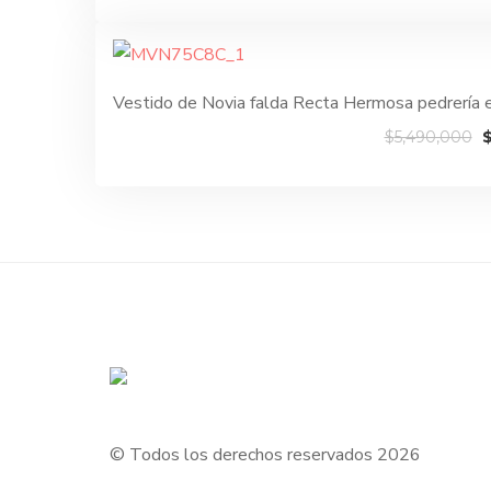
original
ac
era:
es
$6,780,000.
$5
Vestido de Novia falda Recta Hermosa pedrería
E
$
5,490,000
p
o
e
$
© Todos los derechos reservados 2026