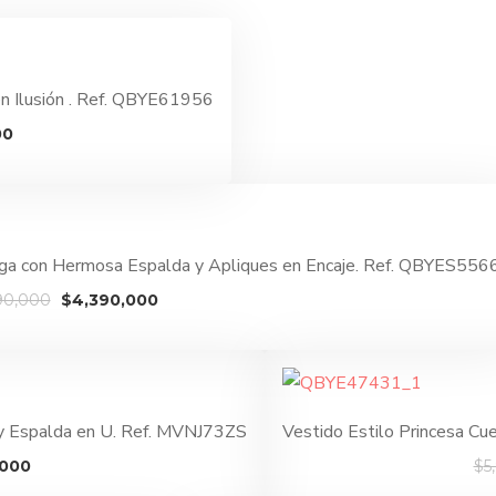
en Ilusión . Ref. QBYE61956
El
00
precio
actual
es:
0.
$4,690,000.
rga con Hermosa Espalda y Apliques en Encaje. Ref. QBYES556
El
El
90,000
$
4,390,000
precio
precio
original
actual
era:
es:
$5,890,000.
$4,390,000.
 y Espalda en U. Ref. MVNJ73ZS
Vestido Estilo Princesa C
El
,000
$
5
precio