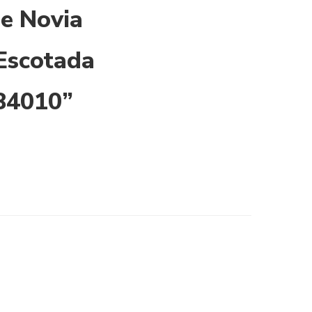
de Novia
Escotada
E84010”