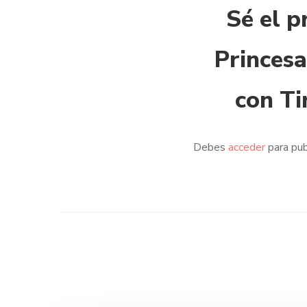
Sé el p
Princes
con Ti
Debes
acceder
para pub