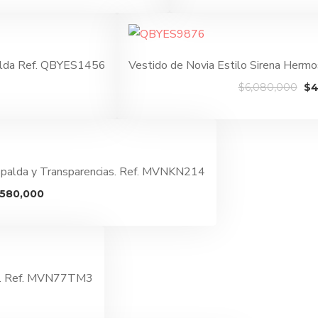
actual
es:
000.
$3,980,000.
palda Ref. QBYES1456
Vestido de Novia Estilo Sirena Her
l
El
$
6,080,000
$
4
recio
pr
ctual
ori
s:
era
4,480,000.
$6
Espalda y Transparencias. Ref. MVNKN214
El
,580,000
cio
precio
ginal
actual
:
es:
080,000.
$4,580,000.
ola. Ref. MVN77TM3
ecio