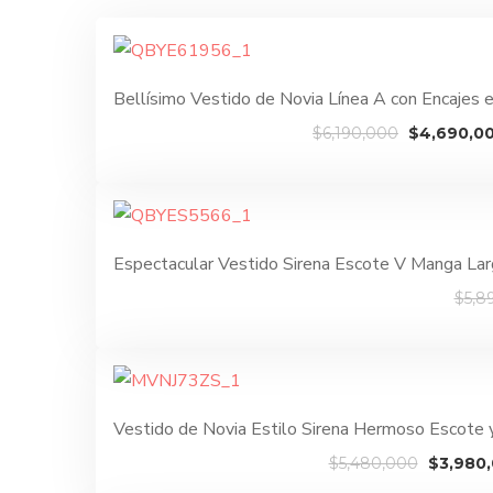
Bellísimo Vestido de Novia Línea A con Encajes 
El
$
6,190,000
$
4,690,0
precio
original
era:
$6,190,00
Espectacular Vestido Sirena Escote V Manga La
$
5,8
Vestido de Novia Estilo Sirena Hermoso Escote
El
$
5,480,000
$
3,980
precio