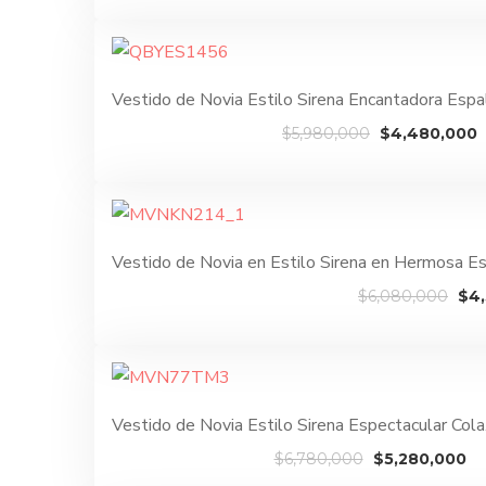
original
era:
$5,480,
Vestido de Novia Estilo Sirena Encantadora Es
El
E
$
5,980,000
$
4,480,000
precio
p
original
a
era:
e
$5,980,000.
$
Vestido de Novia en Estilo Sirena en Hermosa 
El
$
6,080,000
$
4
pre
ori
era
$6,
Vestido de Novia Estilo Sirena Espectacular C
El
El
$
6,780,000
$
5,280,000
precio
pr