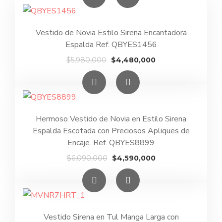
Vestido de Novia Estilo Sirena Encantadora
Espalda Ref. QBYES1456
El
El
$
5,980,000
$
4,480,000
precio
precio
original
actual
era:
es:
$5,980,000.
$4,480,000.
Hermoso Vestido de Novia en Estilo Sirena
Espalda Escotada con Preciosos Apliques de
Encaje. Ref. QBYES8899
El
El
$
6,090,000
$
4,590,000
precio
precio
original
actual
era:
es:
$6,090,000.
$4,590,000.
Vestido Sirena en Tul Manga Larga con