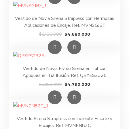
era:
es:
$5,690,000.
$4,190,000.
Vestido de Novia Sirena Strapless con Hermosas
Aplicaciones de Encaje. Ref. MVNSGJBF
El
El
$
6,180,000
$
4,680,000
precio
precio
original
actual
era:
es:
$6,180,000.
$4,680,000.
Vestido de Novia Estilo Sirena en Tul con
Apliques en Tul Ilusión. Ref. QBYES2325
El
El
$
6,290,000
$
4,790,000
precio
precio
original
actual
era:
es:
$6,290,000.
$4,790,000.
Vestido Sirena Strapless con Increible Escote y
Encajes. Ref. MVNEN82C