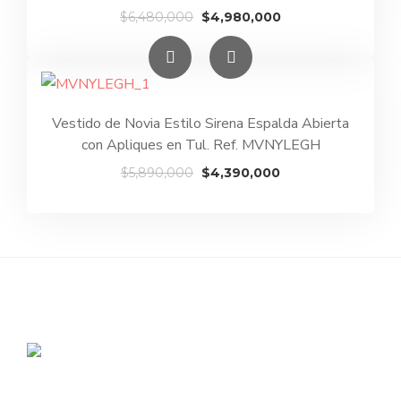
El
El
$
6,480,000
$
4,980,000
precio
precio
original
actual
era:
es:
$6,480,000.
$4,980,000.
Vestido de Novia Estilo Sirena Espalda Abierta
con Apliques en Tul. Ref. MVNYLEGH
El
El
$
5,890,000
$
4,390,000
precio
precio
original
actual
era:
es:
$5,890,000.
$4,390,000.