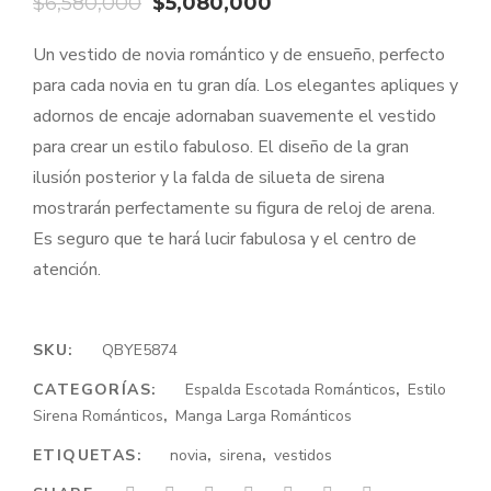
El
El
$
6,580,000
$
5,080,000
precio
precio
Un vestido de novia romántico y de ensueño, perfecto
original
actual
para cada novia en tu gran día. Los elegantes apliques y
era:
es:
adornos de encaje adornaban suavemente el vestido
$6,580,000.
$5,080,000.
para crear un estilo fabuloso. El diseño de la gran
ilusión posterior y la falda de silueta de sirena
mostrarán perfectamente su figura de reloj de arena.
Es seguro que te hará lucir fabulosa y el centro de
atención.
SKU:
QBYE5874
CATEGORÍAS:
Espalda Escotada Románticos
,
Estilo
Sirena Románticos
,
Manga Larga Románticos
ETIQUETAS:
novia
,
sirena
,
vestidos