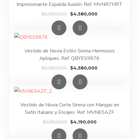
Impresionante Espalda Ilusión. Ref. MVNR7HRT
El
El
$
6,080,000
$
4,580,000
precio
precio
original
actual
era:
es:
$6,080,000.
$4,580,000.
Vestido de Novia Estilo Sirena Hermosos
Apliques. Ref. QBYES9876
El
El
$
6,080,000
$
4,580,000
precio
precio
original
actual
era:
es:
$6,080,000.
$4,580,000.
Vestido de Novia Corte Sirena con Mangas en
Satín Italiano y Encajes. Ref. MVN65AZF
El
El
$
5,690,000
$
4,190,000
precio
precio
original
actual