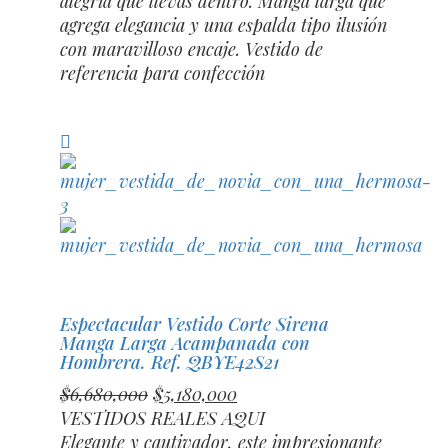
alegría que llevas dentro. Manga larga que
agrega elegancia y una espalda tipo ilusión
con maravilloso encaje. Vestido de
referencia para confección
Compara
Espectacular Vestido Corte Sirena
Manga Larga Acampanada con
Hombrera. Ref. QBYE42S21
El
El
$
6,680,000
$
5,180,000
precio
precio
VESTIDOS REALES AQUI
original
actual
Elegante y cautivador, este impresionante