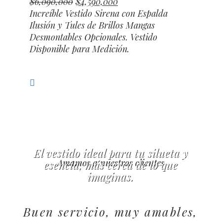
El
El
$
6,090,000
$
4,590,000
precio
precio
Increíble Vestido Sirena con Espalda
original
actual
Ilusión y Tules de Brillos Mangas
era:
es:
Desmontables Opcionales. Vestido
$6,090,000.
$4,590,000.
Disponible para Medición.
Compara
VER TODOS
El vestido ideal para tu silueta y
Amamos a nuestros clientes
esencia, más cerca de lo que
imaginas.
Buen servicio, muy amables,