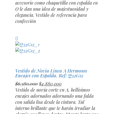
$6,180,000.
$4,680,000.
accesorio como chaquetilla con espalda en
O le dan una idea de majestuosidad y
elegancia. Vestido de referencia para
confección
Compara
Vestido de Novia Línea A Hermosos
Encajes con Espalda. Ref: Q32G12
El
El
$
6,380,000
$
4,880,000
precio
precio
Vestido de novia corte en A, bellísimos
original
actual
encajes adornados adornando una falda
era:
es:
con salida lisa desde la cintura. Tul
$6,380,000.
$4,880,000.
interno brillante que te harán irradiar la