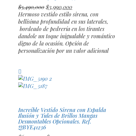
El
El
$
5,490,000
$
3,990,000
precio
precio
Hermoso vestido estilo sirena, con
original
actual
bellísima profundidad en sus laterales,
era:
es:
bordeado de pedrería en los tirantes
$5,490,000.
$3,990,000.
dandole un toque inigualable y romántico
digno de la ocasión. Opción de
personalización por un valor adicional
Compara
Increíble Vestido Sirena con Espalda
Ilusión y Tules de Brillos Mangas
Desmontables Opcionales. Ref.
QBYE41236