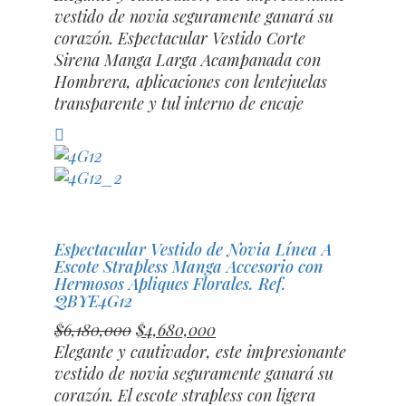
era:
es:
vestido de novia seguramente ganará su
$6,680,000.
$5,180,000.
corazón. Espectacular Vestido Corte
Sirena Manga Larga Acampanada con
Hombrera, aplicaciones con lentejuelas
transparente y tul interno de encaje
Compara
Espectacular Vestido de Novia Línea A
Escote Strapless Manga Accesorio con
Hermosos Apliques Florales. Ref.
QBYE4G12
El
El
$
6,180,000
$
4,680,000
precio
precio
Elegante y cautivador, este impresionante
original
actual
vestido de novia seguramente ganará su
era:
es:
corazón. El escote strapless con ligera