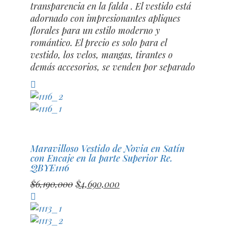
$6,180,000.
$4,680,000.
transparencia en la falda . El vestido está
adornado con impresionantes apliques
florales para un estilo moderno y
romántico. El precio es solo para el
vestido, los velos, mangas, tirantes o
demás accesorios, se venden por separado
Compara
Maravilloso Vestido de Novia en Satín
con Encaje en la parte Superior Re.
QBYE1116
El
El
$
6,190,000
$
4,690,000
precio
precio
Compara
original
actual
era:
es: