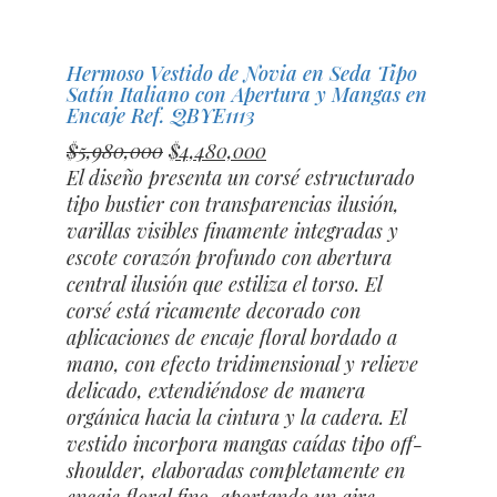
$6,190,000.
$4,690,000.
Hermoso Vestido de Novia en Seda Tipo
Satín Italiano con Apertura y Mangas en
Encaje Ref. QBYE1113
El
El
$
5,980,000
$
4,480,000
precio
precio
El diseño presenta un corsé estructurado
original
actual
tipo bustier con transparencias ilusión,
era:
es:
varillas visibles finamente integradas y
$5,980,000.
$4,480,000.
escote corazón profundo con abertura
central ilusión que estiliza el torso. El
corsé está ricamente decorado con
aplicaciones de encaje floral bordado a
mano, con efecto tridimensional y relieve
delicado, extendiéndose de manera
orgánica hacia la cintura y la cadera. El
vestido incorpora mangas caídas tipo off-
shoulder, elaboradas completamente en