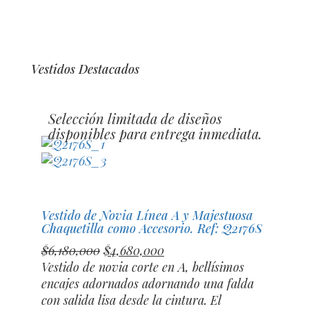
Vestidos de
Muestra
Vestidos Destacados
en Boutique
Selección limitada de diseños
disponibles para entrega inmediata.
Vestido de Novia Línea A y Majestuosa
Chaquetilla como Accesorio. Ref: Q2176S
El
El
$
6,180,000
$
4,680,000
precio
precio
Vestido de novia corte en A, bellísimos
original
actual
encajes adornados adornando una falda
era:
es:
con salida lisa desde la cintura. El