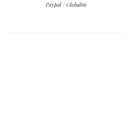
Paypal / Global66
Vestidos de Novia
Bogotá y España
En Quality Bodas & Eventos creamos
vestidos de novia a través de una
experiencia de atelier, donde la
asesoría experta, la personalización y
la confección en fábrica propia dan
vida a piezas únicas.