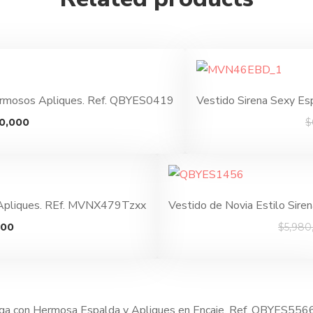
Hermosos Apliques. Ref. QBYES0419
Vestido Sirena Sexy Es
El
0,000
$
o
precio
al
actual
es:
0,000.
$4,880,000.
n Apliques. REf. MVNX479Tzxx
Vestido de Novia Estilo Sir
El
000
$
5,980
precio
actual
es:
00.
$4,690,000.
rga con Hermosa Espalda y Apliques en Encaje. Ref. QBYES556