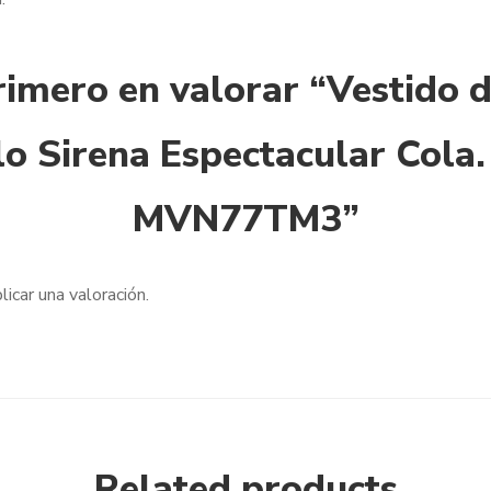
rimero en valorar “Vestido 
lo Sirena Espectacular Cola.
MVN77TM3”
licar una valoración.
Related products