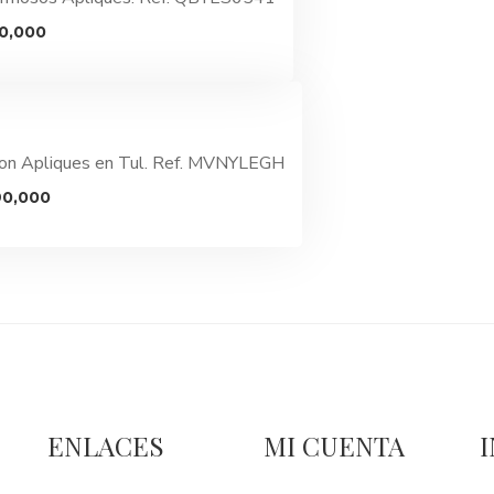
El
0,000
o
precio
al
actual
es:
0,000.
$4,590,000.
 con Apliques en Tul. Ref. MVNYLEGH
El
90,000
o
precio
al
actual
es:
0,000.
$4,390,000.
ENLACES
MI CUENTA