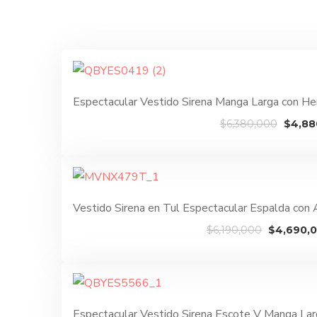
Espectacular Vestido Sirena Manga Larga con 
El
$
6,380,000
$
4,88
preci
origin
era:
$6,38
Vestido Sirena en Tul Espectacular Espalda co
El
$
6,190,000
$
4,690,
precio
original
era:
$6,190,0
Espectacular Vestido Sirena Escote V Manga La