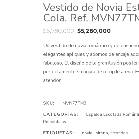
Vestido de Novia Est
Cola. Ref. MVN77T
El
El
$
6,780,000
$
5,280,000
precio
precio
Un vestido de novia romántico y de ensueño, 
original
actual
elegantes apliques y adornos de encaje ado
era:
es:
fabuloso. El diseño de la gran ilusión poster
$6,780,000.
$5,280,0
perfectamente su figura de reloj de arena. E
atención.
SKU:
MVN77TM3
CATEGORÍAS:
Espalda Escotada Románt
Románticos
ETIQUETAS:
novia
,
sirena
,
vestidos