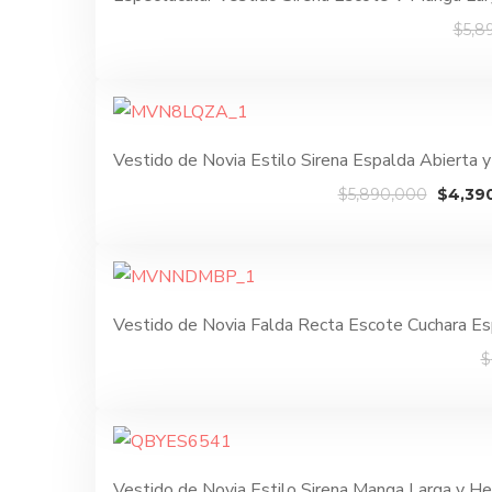
$
5,8
Vestido de Novia Estilo Sirena Espalda Abierta
El
$
5,890,000
$
4,39
precio
origina
era:
$5,890
Vestido de Novia Falda Recta Escote Cuchara
$
Vestido de Novia Estilo Sirena Manga Larga y 