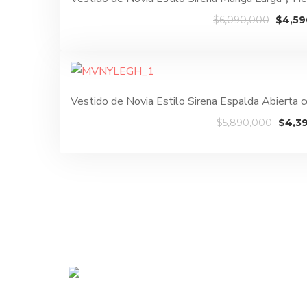
El
$
6,090,000
$
4,59
preci
origin
era:
$6,09
Vestido de Novia Estilo Sirena Espalda Abierta
El
$
5,890,000
$
4,3
preci
origin
era:
$5,89