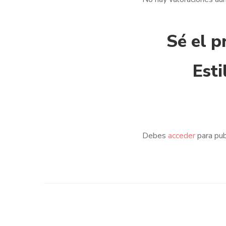
Sé el p
Esti
Debes
acceder
para pub