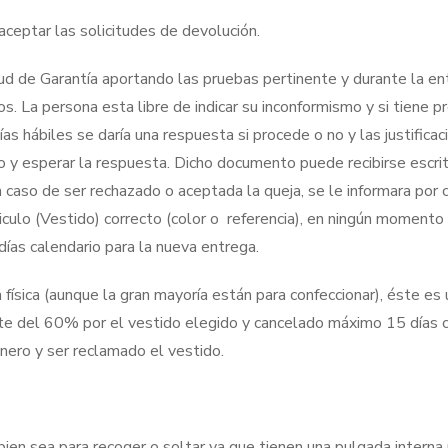
ceptar las solicitudes de devolución.
tud de Garantía aportando las pruebas pertinente y durante la en
s. La persona esta libre de indicar su inconformismo y si tiene p
ías hábiles se daría una respuesta si procede o no y las justifica
 y esperar la respuesta. Dicho documento puede recibirse escrito
n caso de ser rechazado o aceptada la queja, se le informara por 
ulo (Vestido) correcto (color o referencia), en ningún momento 
as calendario para la nueva entrega.
física (aunque la gran mayoría están para confeccionar), éste es
te del 60% por el vestido elegido y cancelado máximo 15 días c
inero y ser reclamado el vestido.
bien sea para recoger o soltar ya que tienen una pulgada interna