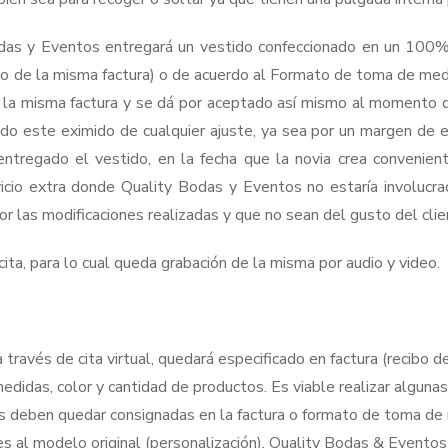
das y Eventos entregará un vestido confeccionado en un 100% b
o de la misma factura) o de acuerdo al Formato de toma de medid
en la misma factura y se dá por aceptado así mismo al momento 
ido este eximido de cualquier ajuste, ya sea por un margen de 
ntregado el vestido, en la fecha que la novia crea convenien
io extra donde Quality Bodas y Eventos no estaría involucrado
 las modificaciones realizadas y que no sean del gusto del clie
ta, para lo cual queda grabación de la misma por audio y video.
ravés de cita virtual, quedará especificado en factura (recibo 
medidas, color y cantidad de productos. Es viable realizar alguna
ales deben quedar consignadas en la factura o formato de toma de
s al modelo original (personalización), Quality Bodas & Eventos 