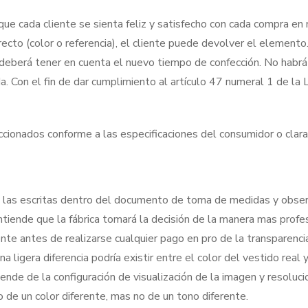
 cada cliente se sienta feliz y satisfecho con cada compra en n
correcto (color o referencia), el cliente puede devolver el eleme
deberá tener en cuenta el nuevo tiempo de confección. No habrá 
a. Con el fin de dar cumplimiento al artículo 47 numeral 1 de 
ccionados conforme a las especificaciones del consumidor o clar
 a las escritas dentro del documento de toma de medidas y obser
ntiende que la fábrica tomará la decisión de la manera mas profes
nte antes de realizarse cualquier pago en pro de la transparencia
a ligera diferencia podría existir entre el color del vestido real
nde de la configuración de visualización de la imagen y resoluci
o de un color diferente, mas no de un tono diferente.