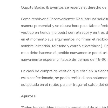
Quality Bodas & Eventos se reserva el derecho de a
Como resolver el inconveniente: Realizar una solici
manera presencial y se da una hora para tales efecto
vestido en tienda (no podrá ser retirado) y en tres d
en el momento sus argumentos, no firmar el recibido
nombre, dirección, teléfono y correo electrónico.). E
caso debe hacerse el pedido nuevamente por el artic
nuevamente esperar un lapso de tiempo de 45-60 dí
En caso de compra de vestido que esté en la tienda 
está confeccionado, se podrá recibir abono solamen
estipulada en el recibo para entregar el saldo del d
Ajustes
Todos los vestidos tienen la posibilidad de ajustar 