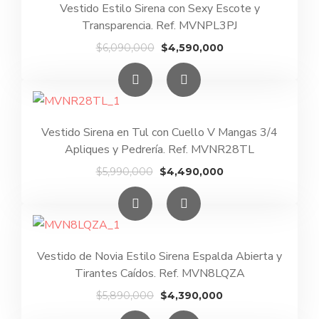
Vestido Estilo Sirena con Sexy Escote y
Transparencia. Ref. MVNPL3PJ
El
El
$
6,090,000
$
4,590,000
precio
precio
original
actual
era:
es:
$6,090,000.
$4,590,000.
Vestido Sirena en Tul con Cuello V Mangas 3/4
Apliques y Pedrería. Ref. MVNR28TL
El
El
$
5,990,000
$
4,490,000
precio
precio
original
actual
era:
es:
$5,990,000.
$4,490,000.
Vestido de Novia Estilo Sirena Espalda Abierta y
Tirantes Caídos. Ref. MVN8LQZA
El
El
$
5,890,000
$
4,390,000
precio
precio