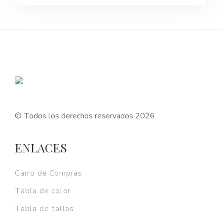
original
actual
era:
es:
$5,980,000.
$4,480,000.
© Todos los derechos reservados 2026
ENLACES
Carro de Compras
Tabla de color
Tabla de tallas