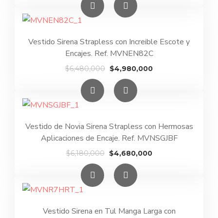
original
actual
era:
es:
$5,890,000.
$4,390,000.
Vestido Sirena Strapless con Increible Escote y
Encajes. Ref. MVNEN82C
El
El
$
6,480,000
$
4,980,000
precio
precio
original
actual
era:
es:
$6,480,000.
$4,980,000.
Vestido de Novia Sirena Strapless con Hermosas
Aplicaciones de Encaje. Ref. MVNSGJBF
El
El
$
6,180,000
$
4,680,000
precio
precio
original
actual
era:
es:
$6,180,000.
$4,680,000.
Vestido Sirena en Tul Manga Larga con