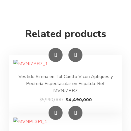
Related products
Vestido Sirena en Tul Cuello V con Apliques y
Pedrería Espectacular en Espalda. Ref.
MVNJ7PR7
El
El
$
5,990,000
$
4,490,000
precio
precio
original
actual
era:
es:
$5,990,000.
$4,490,000.