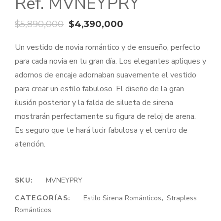
Ref. MVNEYPRY
El
El
$
5,890,000
$
4,390,000
precio
precio
Un vestido de novia romántico y de ensueño, perfecto
original
actual
para cada novia en tu gran día. Los elegantes apliques y
era:
es:
adornos de encaje adornaban suavemente el vestido
$5,890,000.
$4,390,000.
para crear un estilo fabuloso. El diseño de la gran
ilusión posterior y la falda de silueta de sirena
mostrarán perfectamente su figura de reloj de arena.
Es seguro que te hará lucir fabulosa y el centro de
atención.
SKU:
MVNEYPRY
CATEGORÍAS:
Estilo Sirena Románticos
,
Strapless
Románticos