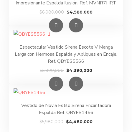
Impresionante Espalda Ilusión. Ref. MVNR7HRT
El
El
$
6,080,000
$
4,580,000
precio
precio
original
actual
era:
es:
$6,080,000.
$4,580,000.
Espectacular Vestido Sirena Escote V Manga
Larga con Hermosa Espalda y Apliques en Encaje.
Ref. QBYES5566
El
El
$
5,890,000
$
4,390,000
precio
precio
original
actual
era:
es:
$5,890,000.
$4,390,000.
Vestido de Novia Estilo Sirena Encantadora
Espalda Ref. QBYES1456
El
El
$
5,980,000
$
4,480,000
precio
precio