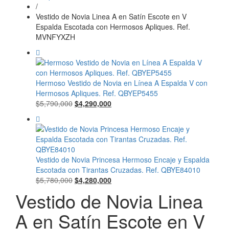
/
Vestido de Novia Linea A en Satín Escote en V
Espalda Escotada con Hermosos Apliques. Ref.
MVNFYXZH
Hermoso Vestido de Novia en Línea A Espalda V con
Hermosos Apliques. Ref. QBYEP5455
El
El
$
5,790,000
$
4,290,000
precio
precio
original
actual
era:
es:
$5,790,000.
$4,290,000.
Vestido de Novia Princesa Hermoso Encaje y Espalda
Escotada con Tirantas Cruzadas. Ref. QBYE84010
El
El
$
5,780,000
$
4,280,000
precio
precio
Vestido de Novia Linea
original
actual
era:
es:
A en Satín Escote en V
$5,780,000.
$4,280,000.