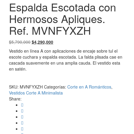
Espalda Escotada con
Hermosos Apliques.
Ref. MVNFYXZH
El
El
$
5,790,000
$
4,290,000
precio
precio
Vestido en línea A con aplicaciones de encaje sobre tul el
original
actual
escote cuchara y espalda escotada. La falda plisada cae en
era:
es:
cascada suavemente en una amplia cauda. El vestido esta
$5,790,000.
$4,290,000.
en satén.
SKU:
MVNFYXZH
Categorías:
Corte en A Románticos
,
Vestidos Corte A Minimalista
Share: