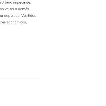
esultado impecable.
 los velos o demás
or separado. Vestidos
ovia económicos,