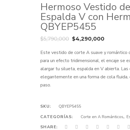
Hermoso Vestido de
Espalda V con Herm
QBYEP5455
El
El
$
5,790,000
$
4,290,000
precio
precio
Este vestido de corte A suave y romántico c
original
actual
para un efecto tridimensional, el encaje se 
era:
es:
alargar tu silueta, espalda en V abierta. Las
$5,790,000.
$4,290,0
elegantemente en una forma de cola fluida, q
paso.
SKU:
QBYEP5455
CATEGORÍAS:
Corte en A Románticos
,
E
SHARE: