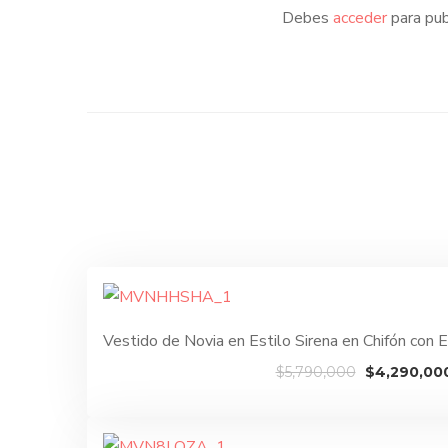
Debes
acceder
para pub
Vestido de Novia en Estilo Sirena en Chifón co
El
$
5,790,000
$
4,290,00
precio
original
era: