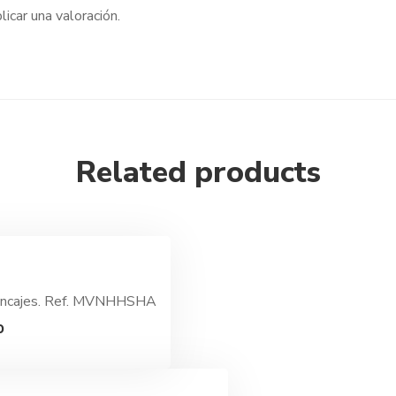
licar una valoración.
Related products
n Encajes. Ref. MVNHHSHA
El
0
precio
actual
es: