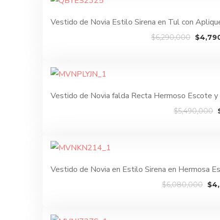
$5,790,
Vestido de Novia Estilo Sirena en Tul con Apliq
El
$
6,290,000
$
4,79
precio
origina
era:
$6,290
Vestido de Novia falda Recta Hermoso Escote y
$
5,490,000
Vestido de Novia en Estilo Sirena en Hermosa 
El
$
6,080,000
$
4
pre
ori
era