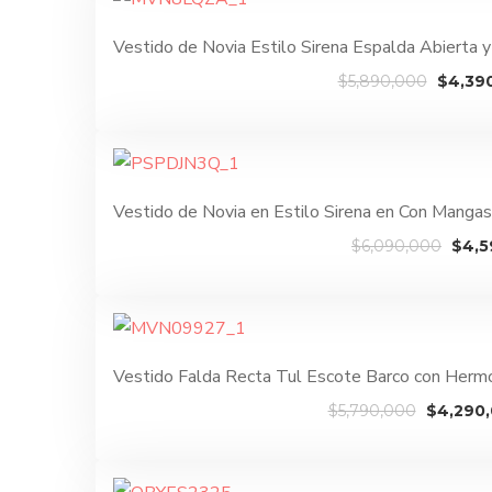
$5,790,000
Vestido de Novia Estilo Sirena Espalda Abierta
El
$
5,890,000
$
4,39
precio
origina
era:
$5,890
Vestido de Novia en Estilo Sirena en Con Mang
El
$
6,090,000
$
4,5
prec
origi
era:
$6,0
Vestido Falda Recta Tul Escote Barco con Her
El
$
5,790,000
$
4,290
precio
original
era: