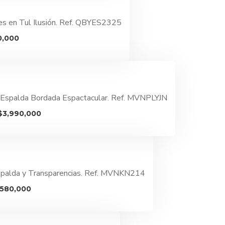
000.
$4,290,000.
ues en Tul Ilusión. Ref. QBYES2325
El
0,000
precio
l
actual
es:
,000.
$4,790,000.
 Espalda Bordada Espactacular. Ref. MVNPLYJN
El
El
$
3,990,000
precio
precio
original
actual
era:
es:
$5,490,000.
$3,990,000.
Espalda y Transparencias. Ref. MVNKN214
El
,580,000
cio
precio
ginal
actual
:
es: