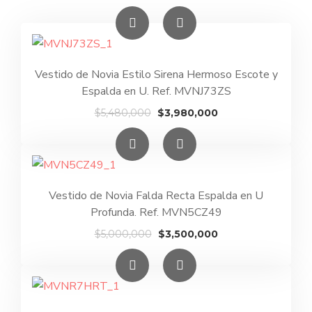
Vestido de Novia Estilo Sirena Hermoso Escote y
Espalda en U. Ref. MVNJ73ZS
El
El
$
5,480,000
$
3,980,000
precio
precio
original
actual
era:
es:
$5,480,000.
$3,980,000.
Vestido de Novia Falda Recta Espalda en U
Profunda. Ref. MVN5CZ49
El
El
$
5,000,000
$
3,500,000
precio
precio
original
actual
era:
es:
$5,000,000.
$3,500,000.