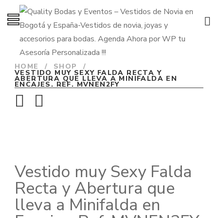
HOME
/
SHOP
/
VESTIDO MUY SEXY FALDA RECTA Y
ABERTURA QUE LLEVA A MINIFALDA EN
ENCAJES. REF. MVNEN2FY
Vestido muy Sexy Falda
Recta y Abertura que
lleva a Minifalda en