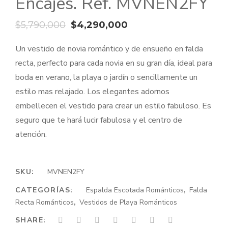
Encajes. Ref. MVNEN2FY
El
El
$
5,790,000
$
4,290,000
precio
precio
Un vestido de novia romántico y de ensueño en falda
original
actual
recta, perfecto para cada novia en su gran día, ideal para
era:
es:
boda en verano, la playa o jardín o sencillamente un
$5,790,000.
$4,290,000.
estilo mas relajado. Los elegantes adornos
embellecen el vestido para crear un estilo fabuloso. Es
seguro que te hará lucir fabulosa y el centro de
atención.
SKU:
MVNEN2FY
CATEGORÍAS:
Espalda Escotada Románticos
,
Falda
Recta Románticos
,
Vestidos de Playa Románticos
SHARE: