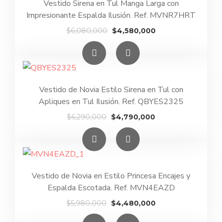
Vestido Sirena en Tul Manga Larga con
Impresionante Espalda Ilusión. Ref. MVNR7HRT
El
El
$
6,080,000
$
4,580,000
precio
precio
original
actual
era:
es:
$6,080,000.
$4,580,000.
Vestido de Novia Estilo Sirena en Tul con
Apliques en Tul Ilusión. Ref. QBYES2325
El
El
$
6,290,000
$
4,790,000
precio
precio
original
actual
era:
es:
$6,290,000.
$4,790,000.
Vestido de Novia en Estilo Princesa Encajes y
Espalda Escotada. Ref. MVN4EAZD
El
El
$
5,980,000
$
4,480,000
precio
precio