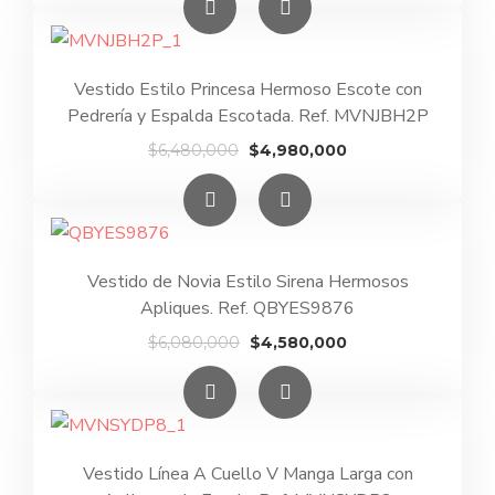
original
actual
era:
es:
$5,980,000.
$4,480,000.
Vestido Estilo Princesa Hermoso Escote con
Pedrería y Espalda Escotada. Ref. MVNJBH2P
El
El
$
6,480,000
$
4,980,000
precio
precio
original
actual
era:
es:
$6,480,000.
$4,980,000.
Vestido de Novia Estilo Sirena Hermosos
Apliques. Ref. QBYES9876
El
El
$
6,080,000
$
4,580,000
precio
precio
original
actual
era:
es:
$6,080,000.
$4,580,000.
Vestido Línea A Cuello V Manga Larga con