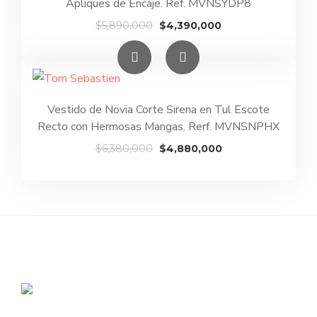
Apliques de Encaje. Ref. MVNSYDP8
El
El
$
5,890,000
$
4,390,000
precio
precio
original
actual
era:
es:
$5,890,000.
$4,390,000.
Vestido de Novia Corte Sirena en Tul Escote
Recto con Hermosas Mangas. Rerf. MVNSNPHX
El
El
$
6,380,000
$
4,880,000
precio
precio
original
actual
era:
es:
$6,380,000.
$4,880,000.