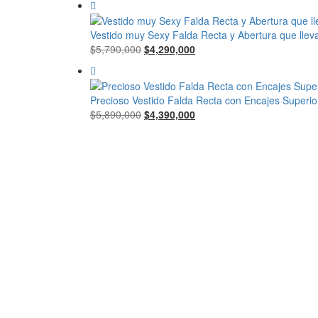
Vestido muy Sexy Falda Recta y Abertura que lle
El
El
$
5,790,000
$
4,290,000
precio
precio
original
actual
era:
es:
Precioso Vestido Falda Recta con Encajes Super
$5,790,000.
$4,290,000.
El
El
$
5,890,000
$
4,390,000
precio
precio
original
actual
era:
es:
$5,890,000.
$4,390,000.