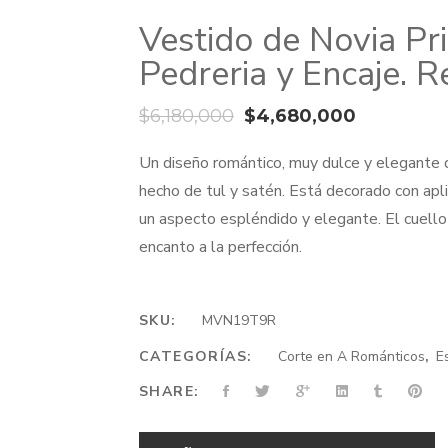
Vestido de Novia P
Pedreria y Encaje.
El
El
$
6,180,000
$
4,680,000
precio
precio
Un diseño romántico, muy dulce y elegante q
original
actual
hecho de tul y satén. Está decorado con ap
era:
es:
un aspecto espléndido y elegante. El cuello
$6,180,000.
$4,680,0
encanto a la perfección.
SKU:
MVN19T9R
CATEGORÍAS:
Corte en A Románticos
,
E
SHARE: