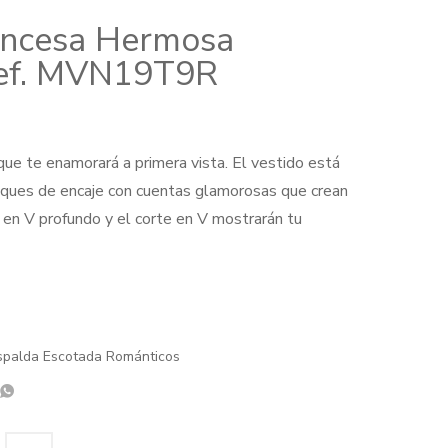
rincesa Hermosa
 Ref. MVN19T9R
ue te enamorará a primera vista. El vestido está
liques de encaje con cuentas glamorosas que crean
 en V profundo y el corte en V mostrarán tu
00.
spalda Escotada Románticos