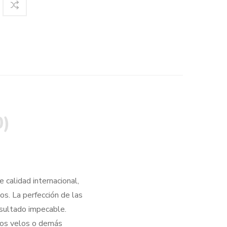
0)
 calidad internacional,
os. La perfección de las
esultado impecable.
 los velos o demás