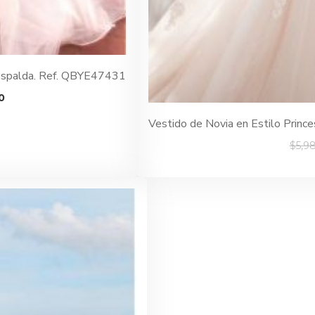
 Espalda. Ref. QBYE47431
El
0
precio
Vestido de Novia en Estilo Prin
actual
$
5,9
es:
.
$4,490,000.