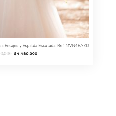
cesa Encajes y Espalda Escotada. Ref. MVN4EAZD
El
El
80,000
$
4,480,000
precio
precio
original
actual
era:
es:
$5,980,000.
$4,480,000.