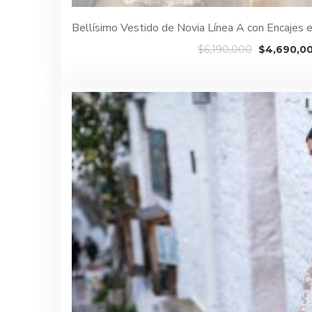
Bellísimo Vestido de Novia Línea A con Encajes 
El
$
6,190,000
$
4,690,0
precio
original
era:
$6,190,00