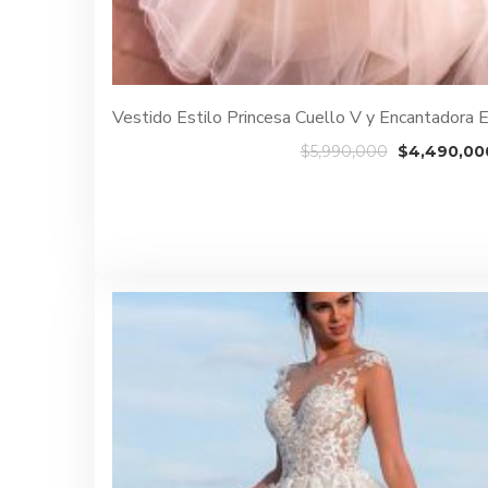
Vestido Estilo Princesa Cuello V y Encantadora
El
$
5,990,000
$
4,490,00
precio
original
era:
$5,990,000