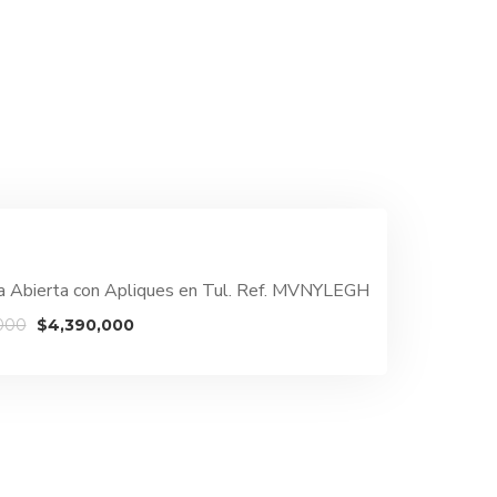
da Abierta con Apliques en Tul. Ref. MVNYLEGH
El
El
000
$
4,390,000
precio
precio
original
actual
era:
es:
$5,890,000.
$4,390,000.