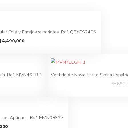
lar Cola y Encajes superiores. Ref. QBYES2406
El
El
$
4,490,000
precio
precio
original
actual
era:
es:
$5,990,000.
$4,490,000.
rería. Ref. MVN46EBD
Vestido de Novia Estilo Sirena Espal
l
$
5,890,
recio
ctual
s:
4,880,000.
mosos Apliques. Ref. MVN09927
El
,000