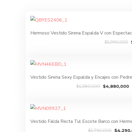
Hermoso Vestido Sirena Espalda V con Espectacu
$
5,990,000
Vestido Sirena Sexy Espalda y Encajes con Ped
El
E
$
6,380,000
$
4,880,000
precio
p
original
a
era:
e
$6,380,000.
$
Vestido Falda Recta Tul Escote Barco con Her
El
$
5,790,000
$
4,290