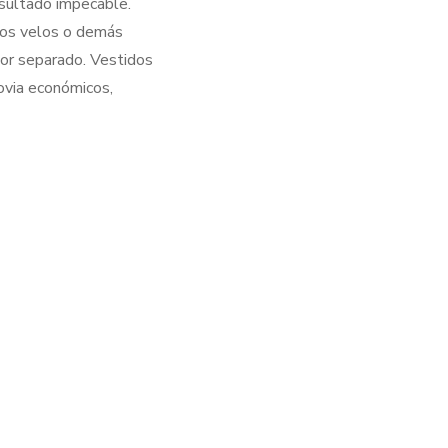
esultado impecable.
 los velos o demás
or separado. Vestidos
ovia económicos,