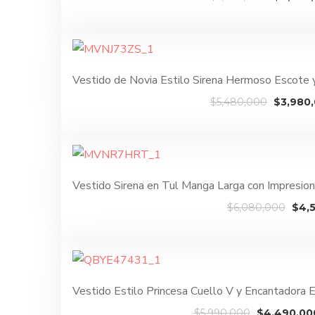
precio
original
era:
$5,790,
Vestido de Novia Estilo Sirena Hermoso Escote
El
$
5,480,000
$
3,980
precio
original
era:
$5,480,
Vestido Sirena en Tul Manga Larga con Impresi
El
$
6,080,000
$
4,
prec
orig
era:
$6,0
Vestido Estilo Princesa Cuello V y Encantadora
El
$
5,990,000
$
4,490,00