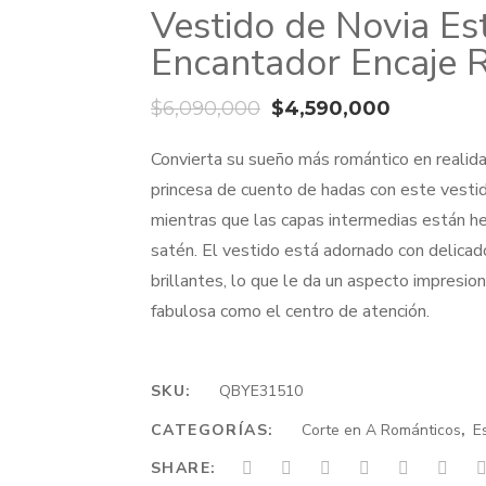
Vestido de Novia Est
Encantador Encaje
El
El
$
6,090,000
$
4,590,000
precio
precio
Convierta su sueño más romántico en realida
original
actual
princesa de cuento de hadas con este vestid
era:
es:
mientras que las capas intermedias están he
$6,090,000.
$4,590,0
satén. El vestido está adornado con delicad
brillantes, lo que le da un aspecto impresion
fabulosa como el centro de atención.
SKU:
QBYE31510
CATEGORÍAS:
Corte en A Románticos
,
E
SHARE: