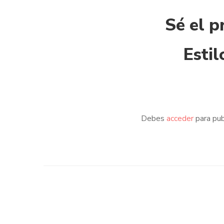
Sé el p
Estil
Debes
acceder
para pub