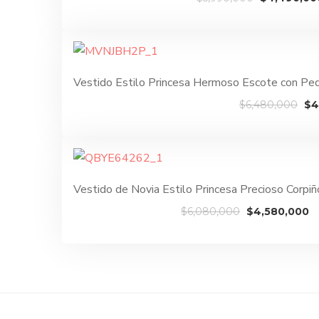
precio
original
era:
$5,990,000
Vestido Estilo Princesa Hermoso Escote con Pe
El
$
6,480,000
$
4
pr
ori
era
$6
Vestido de Novia Estilo Princesa Precioso Corp
El
El
$
6,080,000
$
4,580,000
precio
p
original
a
era:
es
$6,080,000.
$