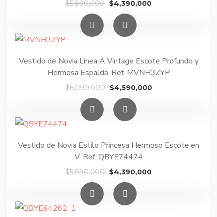
El
El
$
5,890,000
$
4,390,000
precio
precio
original
actual
era:
es:
$5,890,000.
$4,390,000.
Vestido de Novia Línea A Vintage Escote Profundo y
Hermosa Espalda. Ref. MVNH3ZYP
El
El
$
6,090,000
$
4,590,000
precio
precio
original
actual
era:
es:
$6,090,000.
$4,590,000.
Vestido de Novia Estilo Princesa Hermoso Escote en
V. Ref. QBYE74474
El
El
$
5,890,000
$
4,390,000
precio
precio
original
actual
era:
es: