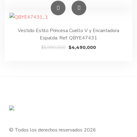
precio
precio
original
actual
era:
es:
$6,080,000.
$4,580,000.
Vestido Estilo Princesa Cuello V y Encantadora
Espalda. Ref. QBYE47431
El
El
$
5,990,000
$
4,490,000
precio
precio
original
actual
era:
es:
$5,990,000.
$4,490,000.
© Todos los derechos reservados 2026