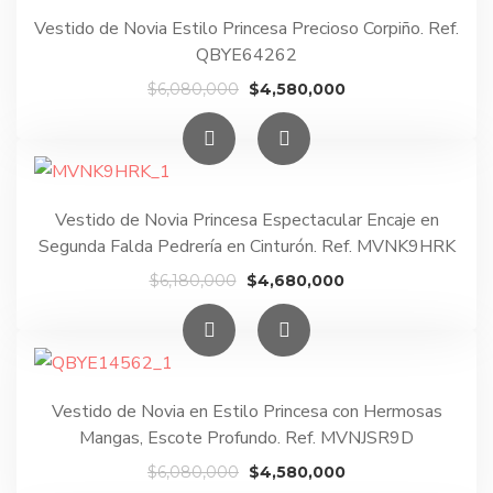
$5,890,000.
$4,390,000.
Vestido de Novia Estilo Princesa Precioso Corpiño. Ref.
QBYE64262
El
El
$
6,080,000
$
4,580,000
precio
precio
original
actual
era:
es:
$6,080,000.
$4,580,000.
Vestido de Novia Princesa Espectacular Encaje en
Segunda Falda Pedrería en Cinturón. Ref. MVNK9HRK
El
El
$
6,180,000
$
4,680,000
precio
precio
original
actual
era:
es:
$6,180,000.
$4,680,000.
Vestido de Novia en Estilo Princesa con Hermosas
Mangas, Escote Profundo. Ref. MVNJSR9D
El
El
$
6,080,000
$
4,580,000