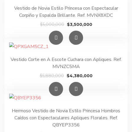
Vestido de Novia Estilo Princesa con Espectacular
Corpiño y Espalda Brillante. Ref. MVNX8XDC
El
El
$
5,000,000
$
3,500,000
precio
precio
original
actual
era:
es:
$5,000,000.
$3,500,000.
Vestido Corte en A Escote Cuchara con Apliques. Ref.
MVNZC5MA
El
El
$
5,880,000
$
4,380,000
precio
precio
original
actual
era:
es:
$5,880,000.
$4,380,000.
Hermoso Vestido de Novia Estilo Princesa Hombros
Caídos con Espectaculares Apliques Florales. Ref.
QBYEP3356