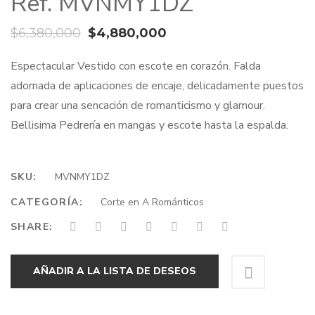
Ref. MVNMY1DZ
El
El
$
6,380,000
$
4,880,000
precio
precio
Espectacular Vestido con escote en corazón. Falda
original
actual
adornada de aplicaciones de encaje, delicadamente puestos
era:
es:
para crear una sencación de romanticismo y glamour.
$6,380,000.
$4,880,000.
Bellisima Pedrería en mangas y escote hasta la espalda.
SKU:
MVNMY1DZ
CATEGORÍA:
Corte en A Románticos
SHARE:
AÑADIR A LA LISTA DE DESEOS