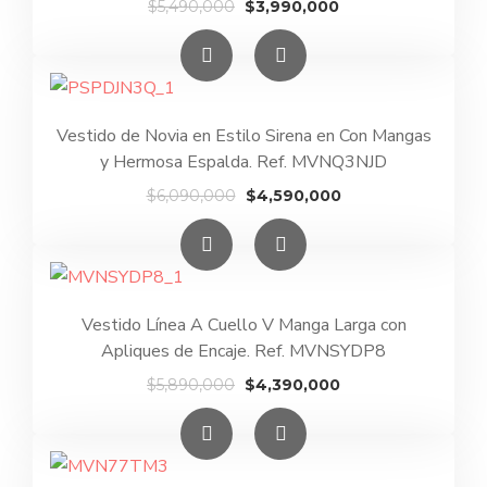
El
El
$
5,490,000
$
3,990,000
precio
precio
original
actual
era:
es:
$5,490,000.
$3,990,000.
Vestido de Novia en Estilo Sirena en Con Mangas
y Hermosa Espalda. Ref. MVNQ3NJD
El
El
$
6,090,000
$
4,590,000
precio
precio
original
actual
era:
es:
$6,090,000.
$4,590,000.
Vestido Línea A Cuello V Manga Larga con
Apliques de Encaje. Ref. MVNSYDP8
El
El
$
5,890,000
$
4,390,000
precio
precio
original
actual
era:
es:
$5,890,000.
$4,390,000.