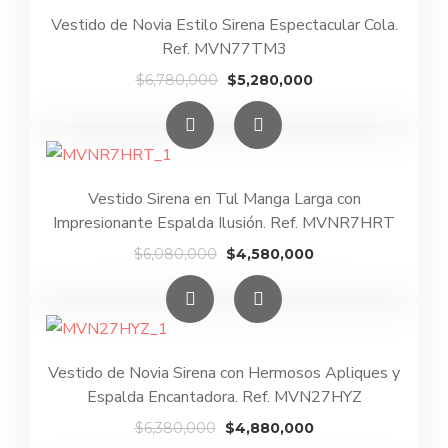
Vestido de Novia Estilo Sirena Espectacular Cola.
Ref. MVN77TM3
El
El
$
6,780,000
$
5,280,000
precio
precio
original
actual
era:
es:
$6,780,000.
$5,280,000.
Vestido Sirena en Tul Manga Larga con
Impresionante Espalda Ilusión. Ref. MVNR7HRT
El
El
$
6,080,000
$
4,580,000
precio
precio
original
actual
era:
es:
$6,080,000.
$4,580,000.
Vestido de Novia Sirena con Hermosos Apliques y
Espalda Encantadora. Ref. MVN27HYZ
El
El
$
6,380,000
$
4,880,000