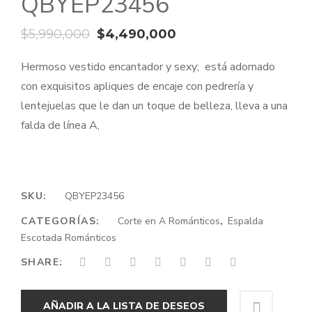
QBYEP23456
El
El
$
5,990,000
$
4,490,000
precio
precio
Hermoso vestido encantador y sexy; está adornado
original
actual
con exquisitos apliques de encaje con pedrería y
era:
es:
lentejuelas que le dan un toque de belleza, lleva a una
$5,990,000.
$4,490,000.
falda de línea A,
SKU:
QBYEP23456
CATEGORÍAS:
Corte en A Románticos
,
Espalda
Escotada Románticos
SHARE:
AÑADIR A LA LISTA DE DESEOS