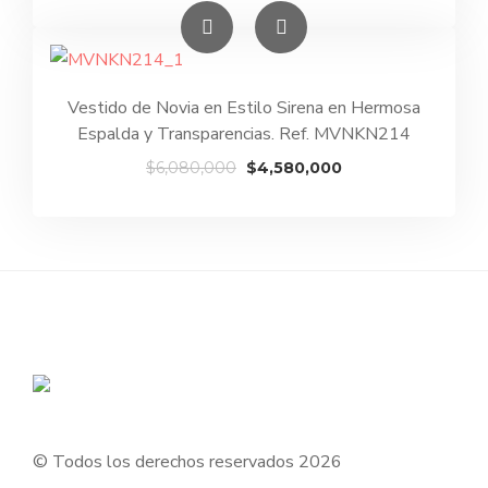
precio
precio
original
actual
era:
es:
$6,380,000.
$4,880,000.
Vestido de Novia en Estilo Sirena en Hermosa
Espalda y Transparencias. Ref. MVNKN214
El
El
$
6,080,000
$
4,580,000
precio
precio
original
actual
era:
es:
$6,080,000.
$4,580,000.
© Todos los derechos reservados 2026