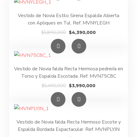
Vestido de Novia Estilo Sirena Espalda Abierta
con Apliques en Tul. Ref. MVNYLEGH
El
El
$
5,890,000
$
4,390,000
precio
precio
original
actual
era:
es:
$5,890,000.
$4,390,000.
Vestido de Novia falda Recta Hermosa pedrería en
Torso y Espalda Escotada. Ref. MVN75C8C
El
El
$
5,490,000
$
3,990,000
precio
precio
original
actual
era:
es:
$5,490,000.
$3,990,000.
Vestido de Novia falda Recta Hermoso Escote y
Espalda Bordada Espactacular. Ref. MVNPLYJN