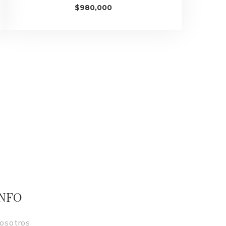
$
980,000
INFO
osotros