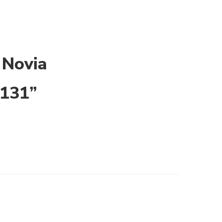
 Novia
V131”