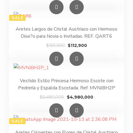
precio
precio
original
actual
era:
es:
SALE
$159,900.
$112,900.
Aretes Largos de Cristal Austriaco con Hermoso
Dise?o para Novia o Invitadas. REF. QART6
El
El
$
159,900
$
112,900
precio
precio
original
actual
era:
es:
$159,900.
$112,900.
Vestido Estilo Princesa Hermoso Escote con
Pedrería y Espalda Escotada. Ref. MVNJBH2P
El
El
$
6,480,000
$
4,980,000
precio
precio
original
actual
era:
es:
SALE
$6,480,000.
$4,980,000.
Aretes Colgantes con Flores de Cristal Austriaco