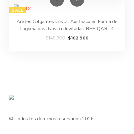
era:
es:
SALE
$145,900.
$98,900.
Aretes Colgantes Cristal Austriaco en Forma de
Lagrima para Novia o Invitadas. REF. QART4
El
El
$
149,900
$
102,900
precio
precio
original
actual
era:
es:
$149,900.
$102,900.
© Todos los derechos reservados 2026