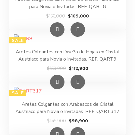
para Novia o Invitadas. REF. QART8
El
El
$
156,000
$
109,000
precio
precio
original
actual
era:
es:
SALE
$156,000.
$109,000.
Aretes Colgantes con Dise?o de Hojas en Cristal
Austriaco para Novia o Invitadas. REF. QART9
El
El
$
159,900
$
112,900
precio
precio
original
actual
era:
es:
SALE
$159,900.
$112,900.
Aretes Colgantes con Arabescos de Cristal
Austriaco para Novia o Invitadas. REF. QART317
El
El
$
145,900
$
98,900
precio
precio
original
actual