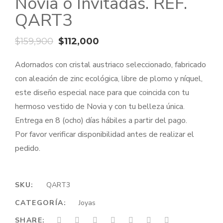
Novia o Invitadas. REF.
QART3
El
El
$
159,900
$
112,000
precio
precio
Adornados con cristal austriaco seleccionado, fabricado
original
actual
con aleación de zinc ecológica, libre de plomo y níquel,
era:
es:
este diseño especial nace para que coincida con tu
$159,900.
$112,000.
hermoso vestido de Novia y con tu belleza única.
Entrega en 8 (ocho) días hábiles a partir del pago.
Por favor verificar disponibilidad antes de realizar el
pedido.
SKU:
QART3
CATEGORÍA:
Joyas
SHARE: