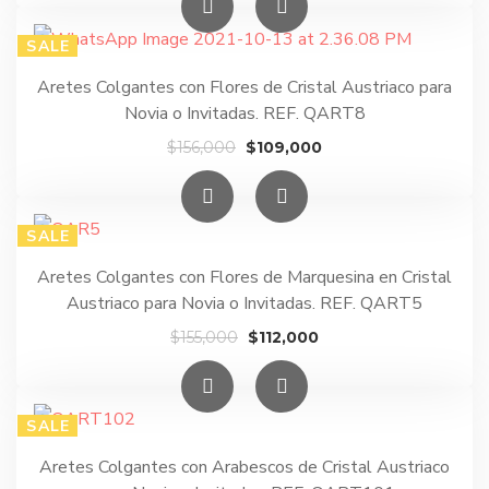
original
actual
era:
es:
SALE
$165,000.
$138,500.
Aretes Colgantes con Flores de Cristal Austriaco para
Novia o Invitadas. REF. QART8
El
El
$
156,000
$
109,000
precio
precio
original
actual
era:
es:
SALE
$156,000.
$109,000.
Aretes Colgantes con Flores de Marquesina en Cristal
Austriaco para Novia o Invitadas. REF. QART5
El
El
$
155,000
$
112,000
precio
precio
original
actual
era:
es:
SALE
$155,000.
$112,000.
Aretes Colgantes con Arabescos de Cristal Austriaco