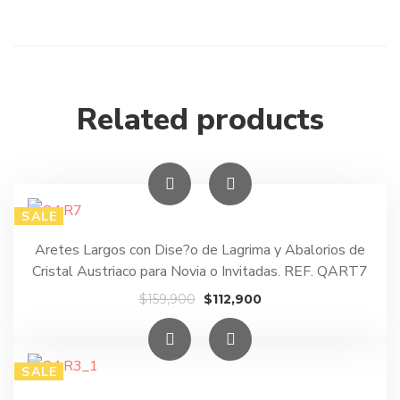
Related products
SALE
Aretes Largos con Dise?o de Lagrima y Abalorios de
Cristal Austriaco para Novia o Invitadas. REF. QART7
El
El
$
159,900
$
112,900
precio
precio
original
actual
era:
es:
SALE
$159,900.
$112,900.