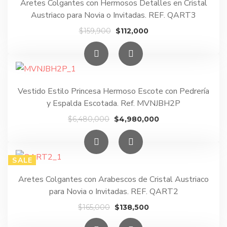
Aretes Colgantes con Hermosos Detalles en Cristal
Austriaco para Novia o Invitadas. REF. QART3
El
El
$
159,900
$
112,000
precio
precio
original
actual
era:
es:
$159,900.
$112,000.
Vestido Estilo Princesa Hermoso Escote con Pedrería
y Espalda Escotada. Ref. MVNJBH2P
El
El
$
6,480,000
$
4,980,000
precio
precio
original
actual
era:
es:
SALE
$6,480,000.
$4,980,000.
Aretes Colgantes con Arabescos de Cristal Austriaco
para Novia o Invitadas. REF. QART2
El
El
$
165,000
$
138,500
precio
precio