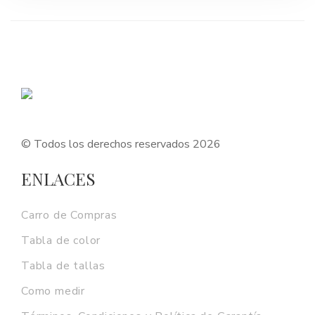
era:
es:
$159,900.
$112,900.
© Todos los derechos reservados 2026
ENLACES
Carro de Compras
Tabla de color
Tabla de tallas
Como medir