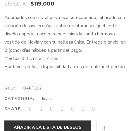
El
El
$
166,000
$
119,000
precio
precio
Adornados con cristal austriaco seleccionado, fabricado con
original
actual
aleación de zinc ecológica, libre de plomo y níquel, este
era:
es:
diseño especial nace para que coincida con tu hermoso
$166,000.
$119,000.
vestido de Novia y con tu belleza única. Entrega o envío en
8 (ocho) días hábiles a partir del pago.
Medida: 9.4 cms x 1.7 cms
Por favor verificar disponibilidad antes de realizar el pedido.
SKU:
QART102
CATEGORÍA:
Joyas
SHARE:
AÑADIR A LA LISTA DE DESEOS