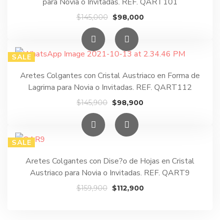
para Novia o Invitadas. REF. QART101
El
El
$
145,000
$
98,000
precio
precio
original
actual
era:
es:
SALE
$145,000.
$98,000.
Aretes Colgantes con Cristal Austriaco en Forma de
Lagrima para Novia o Invitadas. REF. QART112
El
El
$
145,900
$
98,900
precio
precio
original
actual
era:
es:
SALE
$145,900.
$98,900.
Aretes Colgantes con Dise?o de Hojas en Cristal
Austriaco para Novia o Invitadas. REF. QART9
El
El
$
159,900
$
112,900
precio
precio
original
actual