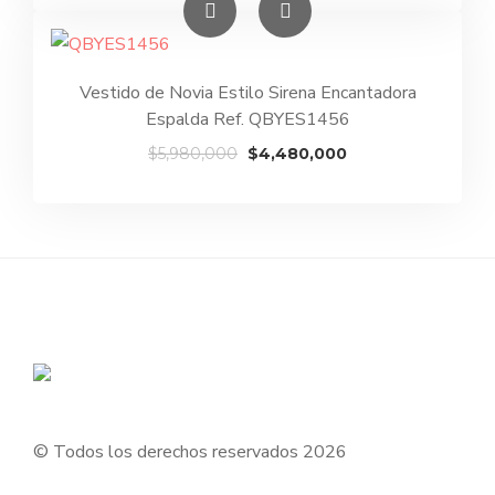
original
actual
era:
es:
$5,000,000.
$3,500,000.
Vestido de Novia Estilo Sirena Encantadora
Espalda Ref. QBYES1456
El
El
$
5,980,000
$
4,480,000
precio
precio
original
actual
era:
es:
$5,980,000.
$4,480,000.
© Todos los derechos reservados 2026