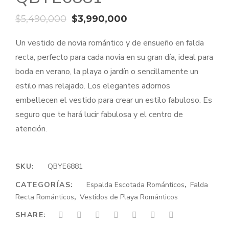
El
El
$
5,490,000
$
3,990,000
precio
precio
Un vestido de novia romántico y de ensueño en falda
original
actual
recta, perfecto para cada novia en su gran día, ideal para
era:
es:
boda en verano, la playa o jardín o sencillamente un
$5,490,000.
$3,990,000.
estilo mas relajado. Los elegantes adornos
embellecen el vestido para crear un estilo fabuloso. Es
seguro que te hará lucir fabulosa y el centro de
atención.
SKU:
QBYE6881
CATEGORÍAS:
Espalda Escotada Románticos
,
Falda
Recta Románticos
,
Vestidos de Playa Románticos
SHARE: