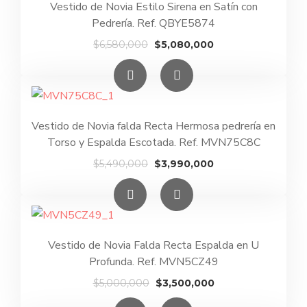
Vestido de Novia Estilo Sirena en Satín con
Pedrería. Ref. QBYE5874
El
El
$
6,580,000
$
5,080,000
precio
precio
original
actual
era:
es:
$6,580,000.
$5,080,000.
Vestido de Novia falda Recta Hermosa pedrería en
Torso y Espalda Escotada. Ref. MVN75C8C
El
El
$
5,490,000
$
3,990,000
precio
precio
original
actual
era:
es:
$5,490,000.
$3,990,000.
Vestido de Novia Falda Recta Espalda en U
Profunda. Ref. MVN5CZ49
El
El
$
5,000,000
$
3,500,000
precio
precio