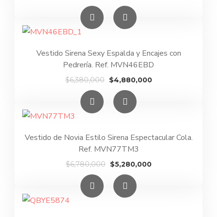
precio
precio
original
actual
era:
es:
$5,890,000.
$4,390,000.
Vestido Sirena Sexy Espalda y Encajes con
Pedrería. Ref. MVN46EBD
El
El
$
6,380,000
$
4,880,000
precio
precio
original
actual
era:
es:
$6,380,000.
$4,880,000.
Vestido de Novia Estilo Sirena Espectacular Cola.
Ref. MVN77TM3
El
El
$
6,780,000
$
5,280,000
precio
precio
original
actual
era:
es:
$6,780,000.
$5,280,000.