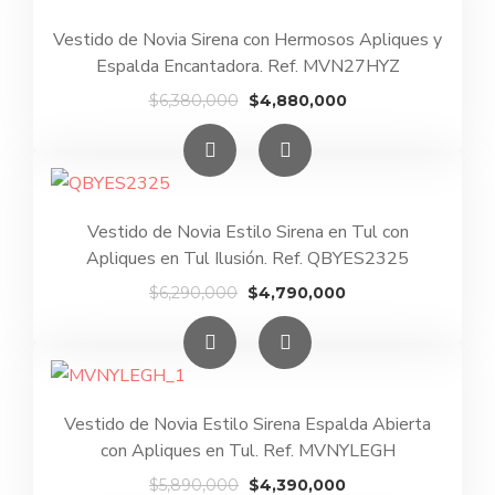
Vestido de Novia Sirena con Hermosos Apliques y
Espalda Encantadora. Ref. MVN27HYZ
El
El
$
6,380,000
$
4,880,000
precio
precio
original
actual
era:
es:
$6,380,000.
$4,880,000.
Vestido de Novia Estilo Sirena en Tul con
Apliques en Tul Ilusión. Ref. QBYES2325
El
El
$
6,290,000
$
4,790,000
precio
precio
original
actual
era:
es:
$6,290,000.
$4,790,000.
Vestido de Novia Estilo Sirena Espalda Abierta
con Apliques en Tul. Ref. MVNYLEGH
El
El
$
5,890,000
$
4,390,000