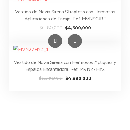
$6,080,000.
$4,580,000.
Vestido de Novia Sirena Strapless con Hermosas
Aplicaciones de Encaje. Ref. MVNSGJBF
El
El
$
6,180,000
$
4,680,000
precio
precio
original
actual
era:
es:
$6,180,000.
$4,680,000.
Vestido de Novia Sirena con Hermosos Apliques y
Espalda Encantadora. Ref. MVN27HYZ
El
El
$
6,380,000
$
4,880,000
precio
precio
original
actual
era:
es:
$6,380,000.
$4,880,000.