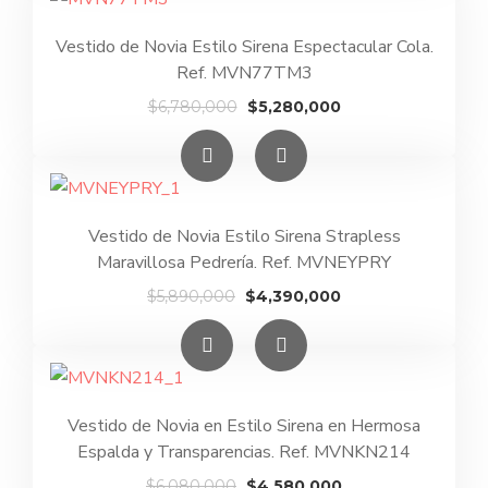
$5,690,000.
$4,190,000.
Vestido de Novia Estilo Sirena Espectacular Cola.
Ref. MVN77TM3
El
El
$
6,780,000
$
5,280,000
precio
precio
original
actual
era:
es:
$6,780,000.
$5,280,000.
Vestido de Novia Estilo Sirena Strapless
Maravillosa Pedrería. Ref. MVNEYPRY
El
El
$
5,890,000
$
4,390,000
precio
precio
original
actual
era:
es:
$5,890,000.
$4,390,000.
Vestido de Novia en Estilo Sirena en Hermosa
Espalda y Transparencias. Ref. MVNKN214
El
El
$
6,080,000
$
4,580,000