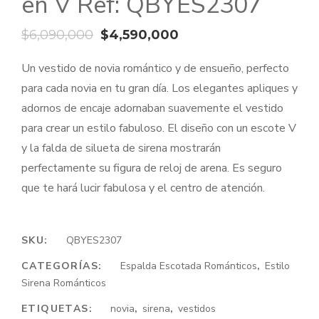
en V Ref: QBYES2307
El
El
$
6,090,000
$
4,590,000
precio
precio
Un vestido de novia romántico y de ensueño, perfecto
original
actual
para cada novia en tu gran día. Los elegantes apliques y
era:
es:
adornos de encaje adornaban suavemente el vestido
$6,090,000.
$4,590,000.
para crear un estilo fabuloso. El diseño con un escote V
y la falda de silueta de sirena mostrarán
perfectamente su figura de reloj de arena. Es seguro
que te hará lucir fabulosa y el centro de atención.
SKU:
QBYES2307
CATEGORÍAS:
Espalda Escotada Románticos
,
Estilo
Sirena Románticos
ETIQUETAS:
novia
,
sirena
,
vestidos