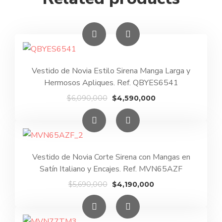
Vestido de Novia Estilo Sirena Manga Larga y
Hermosos Apliques. Ref. QBYES6541
El
El
$
6,090,000
$
4,590,000
precio
precio
original
actual
era:
es:
$6,090,000.
$4,590,000.
Vestido de Novia Corte Sirena con Mangas en
Satín Italiano y Encajes. Ref. MVN65AZF
El
El
$
5,690,000
$
4,190,000
precio
precio
original
actual
era:
es: