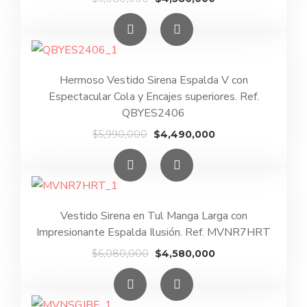
precio
precio
original
actual
era:
es:
$6,080,000.
$4,580,000.
Hermoso Vestido Sirena Espalda V con
Espectacular Cola y Encajes superiores. Ref.
QBYES2406
El
El
$
5,990,000
$
4,490,000
precio
precio
original
actual
era:
es:
$5,990,000.
$4,490,000.
Vestido Sirena en Tul Manga Larga con
Impresionante Espalda Ilusión. Ref. MVNR7HRT
El
El
$
6,080,000
$
4,580,000
precio
precio
original
actual
era:
es: