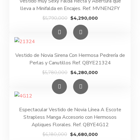
Vestido muy Sexy Falda Recta y Abertura que
lleva a Minifalda en Encajes. Ref. MVNEN2FY
El
El
$
5,790,000
$
4,290,000
precio
precio
original
actual
era:
es:
$5,790,000.
$4,290,000.
Vestido de Novia Sirena Con Hermosa Pedrería de
Perlas y Canutillos Ref. QBYE21324
El
El
$
5,780,000
$
4,280,000
precio
precio
original
actual
era:
es:
$5,780,000.
$4,280,000.
Espectacular Vestido de Novia Línea A Escote
Strapless Manga Accesorio con Hermosos
Apliques Florales. Ref. QBYE4G12
El
El
$
6,180,000
$
4,680,000