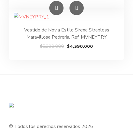
precio
precio
original
actual
era:
es:
$6,180,000.
$4,680,000.
Vestido de Novia Estilo Sirena Strapless
Maravillosa Pedrería. Ref. MVNEYPRY
El
El
$
5,890,000
$
4,390,000
precio
precio
original
actual
era:
es:
$5,890,000.
$4,390,000.
© Todos los derechos reservados 2026