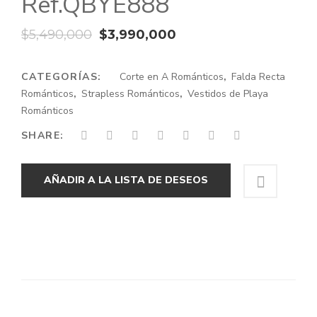
Ref.QBYE888
El
El
$
5,490,000
$
3,990,000
precio
precio
CATEGORÍAS:
original
Corte en A Románticos
actual
,
Falda Recta
Románticos
,
Strapless Románticos
,
Vestidos de Playa
era:
es:
Románticos
$5,490,000.
$3,990,000.
SHARE:
AÑADIR A LA LISTA DE DESEOS