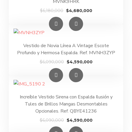
MVNK9HRK
El
El
$
6,180,000
$
4,680,000
precio
precio
original
actual
era:
es:
$6,180,000.
$4,680,000.
Vestido de Novia Línea A Vintage Escote
Profundo y Hermosa Espalda. Ref. MVNH3ZYP
El
El
$
6,090,000
$
4,590,000
precio
precio
original
actual
era:
es:
$6,090,000.
$4,590,000.
Increíble Vestido Sirena con Espalda Ilusión y
Tules de Brillos Mangas Desmontables
Opcionales. Ref. QBYE41236
El
El
$
6,090,000
$
4,590,000
precio
precio