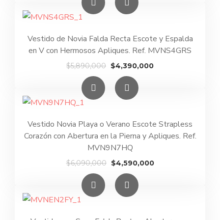
original
actual
era:
es:
$6,090,000.
$4,590,000.
Vestido de Novia Falda Recta Escote y Espalda
en V con Hermosos Apliques. Ref. MVNS4GRS
El
El
$
5,890,000
$
4,390,000
precio
precio
original
actual
era:
es:
$5,890,000.
$4,390,000.
Vestido Novia Playa o Verano Escote Strapless
Corazón con Abertura en la Pierna y Apliques. Ref.
MVN9N7HQ
El
El
$
6,090,000
$
4,590,000
precio
precio
original
actual
era:
es:
$6,090,000.
$4,590,000.